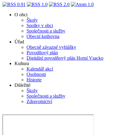
O obci
Školy
Spolky v obci
Společnosti a služby
Obecní knihovna
Úřad
Obecně závazné vyhlášky
Povodňový plán
Digitální povodňový plán Horní Vsacko
Kultura
Kalendář akcí
Osobnosti
Historie
Důležité
Školy
Společnosti a služby
Zdravotnictví