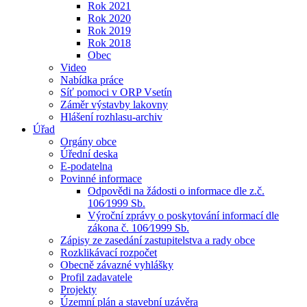
Rok 2021
Rok 2020
Rok 2019
Rok 2018
Obec
Video
Nabídka práce
Síť pomoci v ORP Vsetín
Záměr výstavby lakovny
Hlášení rozhlasu-archiv
Úřad
Orgány obce
Úřední deska
E-podatelna
Povinné informace
Odpovědi na žádosti o informace dle z.č.
106⁄1999 Sb.
Výroční zprávy o poskytování informací dle
zákona č. 106⁄1999 Sb.
Zápisy ze zasedání zastupitelstva a rady obce
Rozklikávací rozpočet
Obecně závazné vyhlášky
Profil zadavatele
Projekty
Územní plán a stavební uzávěra