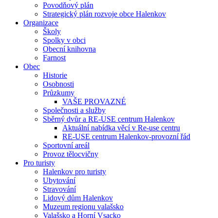
Povodňový plán
Strategický plán rozvoje obce Halenkov
Organizace
Školy
Spolky v obci
Obecní knihovna
Farnost
Obec
Historie
Osobnosti
Průzkumy
VAŠE PROVAZNÉ
Společnosti a služby
Sběrný dvůr a RE-USE centrum Halenkov
Aktuální nabídka věcí v Re-use centru
RE-USE centrum Halenkov-provozní řád
Sportovní areál
Provoz tělocvičny
Pro turisty
Halenkov pro turisty
Ubytování
Stravování
Lidový dům Halenkov
Muzeum regionu valašsko
Valašsko a Horní Vsacko