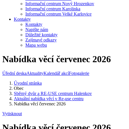
Informační centrum Nový Hrozenkov
Informační centrum Karolinka
Informační centrum Velké Karlovice
Kontakty
Kontakty
Napište nám
Důležité kontakty
Zajímavé odkazy
Mapa webu
Nabídka věcí červenec 2026
Úřední deska
Aktuality
Kalendář akcí
Fotogalerie
Úvodní stránka
Obec
Sběrný dvůr a RE-USE centrum Halenkov
Aktuální nabídka věcí v Re-use centru
Nabídka věcí červenec 2026
Vytisknout
Nabídka věcí červenec 2026