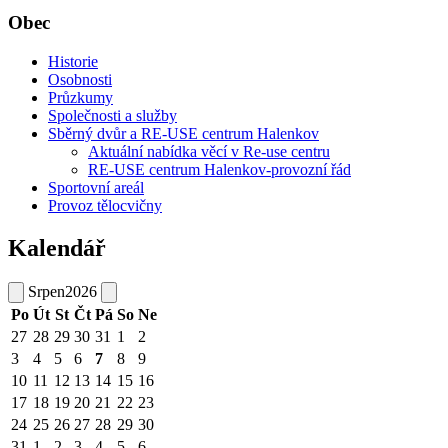
Obec
Historie
Osobnosti
Průzkumy
Společnosti a služby
Sběrný dvůr a RE-USE centrum Halenkov
Aktuální nabídka věcí v Re-use centru
RE-USE centrum Halenkov-provozní řád
Sportovní areál
Provoz tělocvičny
Kalendář
Srpen
2026
Po
Út
St
Čt
Pá
So
Ne
27
28
29
30
31
1
2
3
4
5
6
7
8
9
10
11
12
13
14
15
16
17
18
19
20
21
22
23
24
25
26
27
28
29
30
31
1
2
3
4
5
6