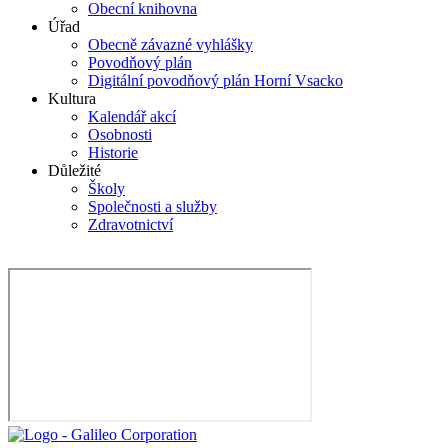
Obecní knihovna
Úřad
Obecně závazné vyhlášky
Povodňový plán
Digitální povodňový plán Horní Vsacko
Kultura
Kalendář akcí
Osobnosti
Historie
Důležité
Školy
Společnosti a služby
Zdravotnictví