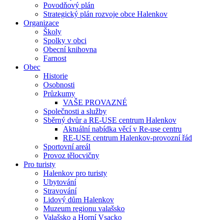
Povodňový plán
Strategický plán rozvoje obce Halenkov
Organizace
Školy
Spolky v obci
Obecní knihovna
Farnost
Obec
Historie
Osobnosti
Průzkumy
VAŠE PROVAZNÉ
Společnosti a služby
Sběrný dvůr a RE-USE centrum Halenkov
Aktuální nabídka věcí v Re-use centru
RE-USE centrum Halenkov-provozní řád
Sportovní areál
Provoz tělocvičny
Pro turisty
Halenkov pro turisty
Ubytování
Stravování
Lidový dům Halenkov
Muzeum regionu valašsko
Valašsko a Horní Vsacko