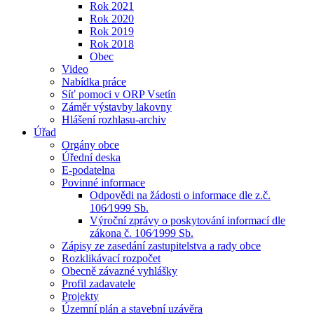
Rok 2021
Rok 2020
Rok 2019
Rok 2018
Obec
Video
Nabídka práce
Síť pomoci v ORP Vsetín
Záměr výstavby lakovny
Hlášení rozhlasu-archiv
Úřad
Orgány obce
Úřední deska
E-podatelna
Povinné informace
Odpovědi na žádosti o informace dle z.č.
106⁄1999 Sb.
Výroční zprávy o poskytování informací dle
zákona č. 106⁄1999 Sb.
Zápisy ze zasedání zastupitelstva a rady obce
Rozklikávací rozpočet
Obecně závazné vyhlášky
Profil zadavatele
Projekty
Územní plán a stavební uzávěra