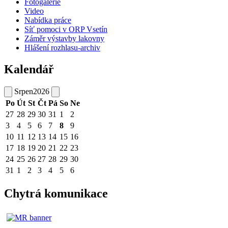
Fotogalerie
Video
Nabídka práce
Síť pomoci v ORP Vsetín
Záměr výstavby lakovny
Hlášení rozhlasu-archiv
Kalendář
Srpen
2026
Po
Út
St
Čt
Pá
So
Ne
27
28
29
30
31
1
2
3
4
5
6
7
8
9
10
11
12
13
14
15
16
17
18
19
20
21
22
23
24
25
26
27
28
29
30
31
1
2
3
4
5
6
Chytrá komunikace