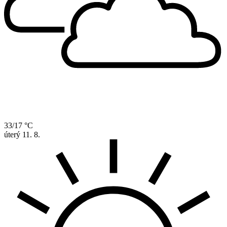
33/17 °C
úterý
11. 8.