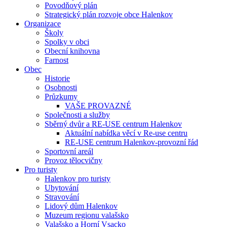
Povodňový plán
Strategický plán rozvoje obce Halenkov
Organizace
Školy
Spolky v obci
Obecní knihovna
Farnost
Obec
Historie
Osobnosti
Průzkumy
VAŠE PROVAZNÉ
Společnosti a služby
Sběrný dvůr a RE-USE centrum Halenkov
Aktuální nabídka věcí v Re-use centru
RE-USE centrum Halenkov-provozní řád
Sportovní areál
Provoz tělocvičny
Pro turisty
Halenkov pro turisty
Ubytování
Stravování
Lidový dům Halenkov
Muzeum regionu valašsko
Valašsko a Horní Vsacko