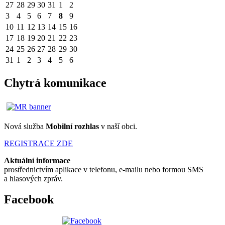
27
28
29
30
31
1
2
3
4
5
6
7
8
9
10
11
12
13
14
15
16
17
18
19
20
21
22
23
24
25
26
27
28
29
30
31
1
2
3
4
5
6
Chytrá komunikace
Nová služba
Mobilní rozhlas
v naší obci.
REGISTRACE ZDE
Aktuální informace
prostřednictvím aplikace v telefonu, e-mailu nebo formou SMS
a hlasových zpráv.
Facebook