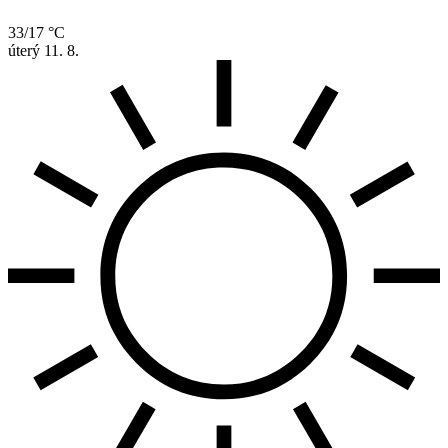
33/17 °C
úterý
11. 8.