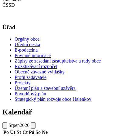
ČSSD
Úřad
Orgány obce
Úřední deska
E-podatelna
Povinné informace
Zápisy ze zasedání zastupitelstva a rady obce
Rozklikávací rozpočet
Obecně závazné vyhlášky
Profil zadavatele
Projekty
Územní plán a stavební uzávěra
Povodňový plán
Strategický plán rozvoje obce Halenkov
Kalendář
Srpen
2026
Po
Út
St
Čt
Pá
So
Ne