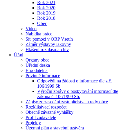
Rok 2021
Rok 2020
Rok 2019
Rok 2018
Obec
Video
Nabídka práce
Síť pomoci v ORP Vsetín
Záměr výstavby lakovny
Hlášení rozhlasu-archiv
Úřad
Orgány obce
Úřední deska
E-podatelna
Povinné informace
Odpovědi na žádosti o informace dle z.č.
106⁄1999 Sb.
Výroční zprávy o poskytování informací dle
zákona č. 106⁄1999 Sb.
Zápisy ze zasedání zastupitelstva a rady obce
Rozklikávací rozpočet
Obecně závazné vyhlášky
Profil zadavatele
Projekty
Územní plán a stavební uzávěra