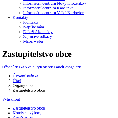
Informační centrum Nový Hrozenkov
Informační centrum Karolinka
Informační centrum Velké Karlovice
Kontakty
Kontakty
Napište nám
Důležité kontakty
Zajímavé odkazy
Mapa webu
Zastupitelstvo obce
Úřední deska
Aktuality
Kalendář akcí
Fotogalerie
Úvodní stránka
Úřad
Orgány obce
Zastupitelstvo obce
Vytisknout
Zastupitelstvo obce
Komise a výbory
Zaměstnanci