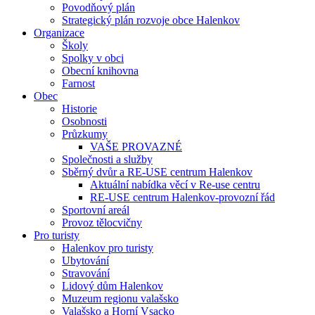
Povodňový plán
Strategický plán rozvoje obce Halenkov
Organizace
Školy
Spolky v obci
Obecní knihovna
Farnost
Obec
Historie
Osobnosti
Průzkumy
VAŠE PROVAZNÉ
Společnosti a služby
Sběrný dvůr a RE-USE centrum Halenkov
Aktuální nabídka věcí v Re-use centru
RE-USE centrum Halenkov-provozní řád
Sportovní areál
Provoz tělocvičny
Pro turisty
Halenkov pro turisty
Ubytování
Stravování
Lidový dům Halenkov
Muzeum regionu valašsko
Valašsko a Horní Vsacko