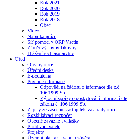
Rok 2021
Rok 2020
Rok 2019
Rok 2018
Obec
Video
Nabídka práce
Síť pomoci v ORP Vsetín
Záměr výstavby lakovny
Hlášení rozhlasu-archiv
Úřad
Orgány obce
Úřední deska
E-podatelna
Povinné informace
Odpovědi na žádosti o informace dle z.č.
106⁄1999 Sb.
Výroční zprávy o poskytování informací dle
zákona č. 106⁄1999 Sb.
Zápisy ze zasedání zastupitelstva a rady obce
Rozklikávací rozpočet
Obecně závazné vyhlášky
Profil zadavatele
Projekty
Územní plán a stavební uzávěra