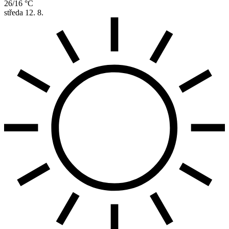
26/16 °C
středa
12. 8.