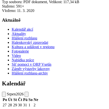
Typ souboru: PDF dokument, Velikost: 117,34 kB
Staženo: 591×
Vloženo:
11. 3. 2020
Aktuálně
Kalendář akcí
Aktuality
Hlášení rozhlasu
Halenkovský zpravodaj
Kultura a události v regionu
Fotogalerie
Video
Nabídka práce
Síť pomoci v ORP Vsetín
Záměr výstavby lakovny
Hlášení rozhlasu-archiv
Kalendář
Srpen
2026
Po
Út
St
Čt
Pá
So
Ne
27
28
29
30
31
1
2