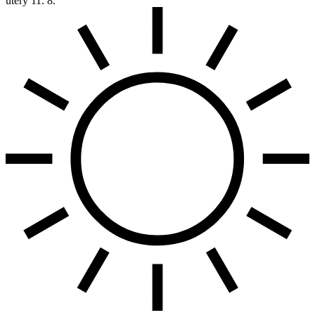
úterý
11. 8.