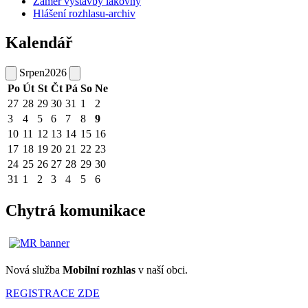
Záměr výstavby lakovny
Hlášení rozhlasu-archiv
Kalendář
Srpen
2026
Po
Út
St
Čt
Pá
So
Ne
27
28
29
30
31
1
2
3
4
5
6
7
8
9
10
11
12
13
14
15
16
17
18
19
20
21
22
23
24
25
26
27
28
29
30
31
1
2
3
4
5
6
Chytrá komunikace
Nová služba
Mobilní rozhlas
v naší obci.
REGISTRACE ZDE