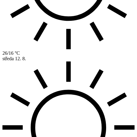
26/16 °C
středa
12. 8.