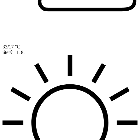
33/17 °C
úterý
11. 8.