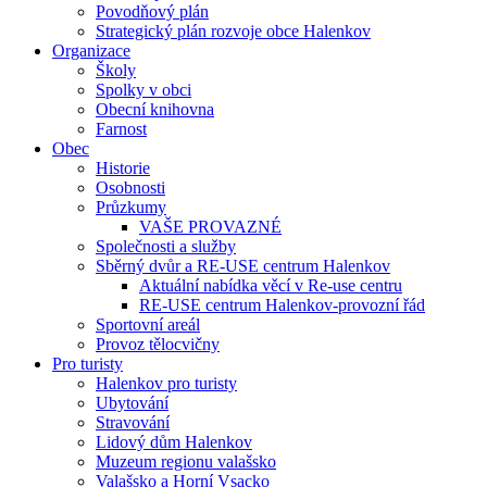
Povodňový plán
Strategický plán rozvoje obce Halenkov
Organizace
Školy
Spolky v obci
Obecní knihovna
Farnost
Obec
Historie
Osobnosti
Průzkumy
VAŠE PROVAZNÉ
Společnosti a služby
Sběrný dvůr a RE-USE centrum Halenkov
Aktuální nabídka věcí v Re-use centru
RE-USE centrum Halenkov-provozní řád
Sportovní areál
Provoz tělocvičny
Pro turisty
Halenkov pro turisty
Ubytování
Stravování
Lidový dům Halenkov
Muzeum regionu valašsko
Valašsko a Horní Vsacko