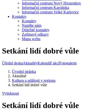
Informační centrum Nový Hrozenkov
Informační centrum Karolinka
Informační centrum Velké Karlovice
Kontakty
Kontakty
Napište nám
Důležité kontakty
Zajímavé odkazy
Mapa webu
Setkání lidí dobré vůle
Úřední deska
Aktuality
Kalendář akcí
Fotogalerie
Úvodní stránka
Aktuálně
Kultura a události v regionu
Setkání lidí dobré vůle
Vytisknout
Setkání lidí dobré vůle