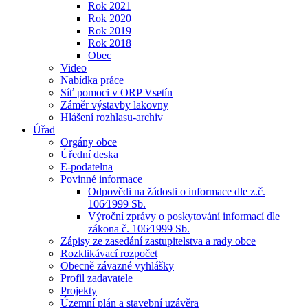
Rok 2021
Rok 2020
Rok 2019
Rok 2018
Obec
Video
Nabídka práce
Síť pomoci v ORP Vsetín
Záměr výstavby lakovny
Hlášení rozhlasu-archiv
Úřad
Orgány obce
Úřední deska
E-podatelna
Povinné informace
Odpovědi na žádosti o informace dle z.č.
106⁄1999 Sb.
Výroční zprávy o poskytování informací dle
zákona č. 106⁄1999 Sb.
Zápisy ze zasedání zastupitelstva a rady obce
Rozklikávací rozpočet
Obecně závazné vyhlášky
Profil zadavatele
Projekty
Územní plán a stavební uzávěra