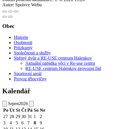
Autor:
Správce Webu
Obec
Historie
Osobnosti
Průzkumy
Společnosti a služby
Sběrný dvůr a RE-USE centrum Halenkov
Aktuální nabídka věcí v Re-use centru
RE-USE centrum Halenkov-provozní řád
Sportovní areál
Provoz tělocvičny
Kalendář
Srpen
2026
Po
Út
St
Čt
Pá
So
Ne
27
28
29
30
31
1
2
3
4
5
6
7
8
9