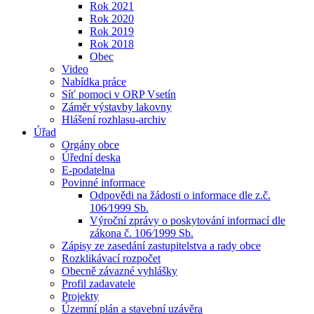
Rok 2021
Rok 2020
Rok 2019
Rok 2018
Obec
Video
Nabídka práce
Síť pomoci v ORP Vsetín
Záměr výstavby lakovny
Hlášení rozhlasu-archiv
Úřad
Orgány obce
Úřední deska
E-podatelna
Povinné informace
Odpovědi na žádosti o informace dle z.č.
106⁄1999 Sb.
Výroční zprávy o poskytování informací dle
zákona č. 106⁄1999 Sb.
Zápisy ze zasedání zastupitelstva a rady obce
Rozklikávací rozpočet
Obecně závazné vyhlášky
Profil zadavatele
Projekty
Územní plán a stavební uzávěra