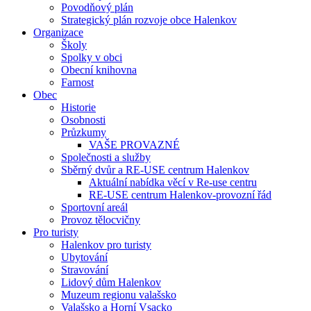
Povodňový plán
Strategický plán rozvoje obce Halenkov
Organizace
Školy
Spolky v obci
Obecní knihovna
Farnost
Obec
Historie
Osobnosti
Průzkumy
VAŠE PROVAZNÉ
Společnosti a služby
Sběrný dvůr a RE-USE centrum Halenkov
Aktuální nabídka věcí v Re-use centru
RE-USE centrum Halenkov-provozní řád
Sportovní areál
Provoz tělocvičny
Pro turisty
Halenkov pro turisty
Ubytování
Stravování
Lidový dům Halenkov
Muzeum regionu valašsko
Valašsko a Horní Vsacko