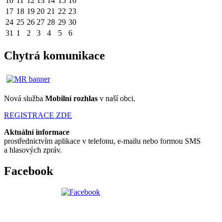
10
11
12
13
14
15
16
17
18
19
20
21
22
23
24
25
26
27
28
29
30
31
1
2
3
4
5
6
Chytrá komunikace
Nová služba
Mobilní rozhlas
v naší obci.
REGISTRACE ZDE
Aktuální informace
prostřednictvím aplikace v telefonu, e-mailu nebo formou SMS
a hlasových zpráv.
Facebook