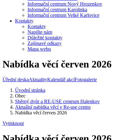
Informační centrum Nový Hrozenkov
Informační centrum Karolinka
Informační centrum Velké Karlovice
Kontakty
Kontakty
Napište nám
Důležité kontakty
Zajímavé odkazy
Mapa webu
Nabídka věcí červen 2026
Úřední deska
Aktuality
Kalendář akcí
Fotogalerie
Úvodní stránka
Obec
Sběrný dvůr a RE-USE centrum Halenkov
Aktuální nabídka věcí v Re-use centru
Nabídka věcí červen 2026
Vytisknout
Nabídka věcí červen 2026