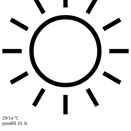
29/14 °C
pondělí
10. 8.