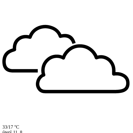
33/17 °C
úterý
11. 8.