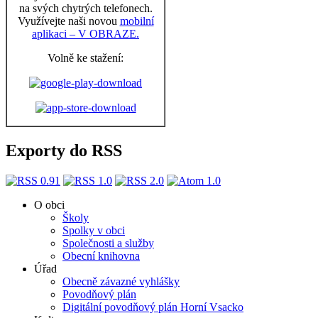
na svých chytrých telefonech.
Využívejte naši novou
mobilní
aplikaci – V OBRAZE.
Volně ke stažení:
Exporty do RSS
O obci
Školy
Spolky v obci
Společnosti a služby
Obecní knihovna
Úřad
Obecně závazné vyhlášky
Povodňový plán
Digitální povodňový plán Horní Vsacko