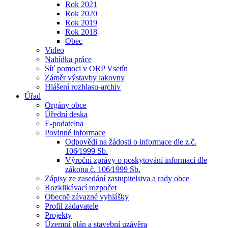
Rok 2021
Rok 2020
Rok 2019
Rok 2018
Obec
Video
Nabídka práce
Síť pomoci v ORP Vsetín
Záměr výstavby lakovny
Hlášení rozhlasu-archiv
Úřad
Orgány obce
Úřední deska
E-podatelna
Povinné informace
Odpovědi na žádosti o informace dle z.č.
106⁄1999 Sb.
Výroční zprávy o poskytování informací dle
zákona č. 106⁄1999 Sb.
Zápisy ze zasedání zastupitelstva a rady obce
Rozklikávací rozpočet
Obecně závazné vyhlášky
Profil zadavatele
Projekty
Územní plán a stavební uzávěra