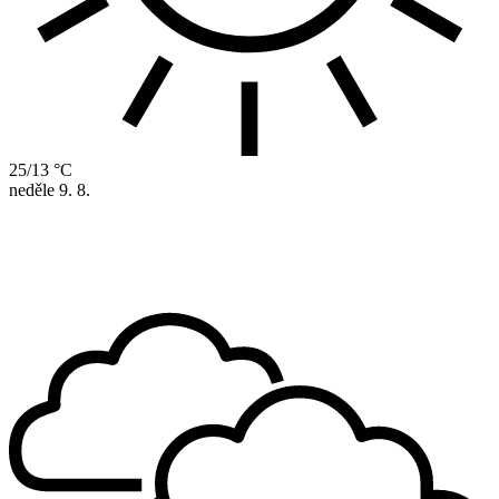
25/13 °C
neděle
9. 8.