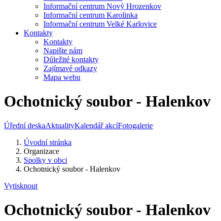
Informační centrum Nový Hrozenkov
Informační centrum Karolinka
Informační centrum Velké Karlovice
Kontakty
Kontakty
Napište nám
Důležité kontakty
Zajímavé odkazy
Mapa webu
Ochotnický soubor - Halenkov
Úřední deska
Aktuality
Kalendář akcí
Fotogalerie
Úvodní stránka
Organizace
Spolky v obci
Ochotnický soubor - Halenkov
Vytisknout
Ochotnický soubor - Halenkov