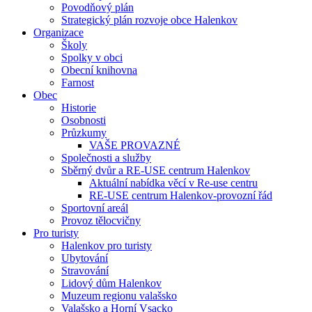
Povodňový plán
Strategický plán rozvoje obce Halenkov
Organizace
Školy
Spolky v obci
Obecní knihovna
Farnost
Obec
Historie
Osobnosti
Průzkumy
VAŠE PROVAZNÉ
Společnosti a služby
Sběrný dvůr a RE-USE centrum Halenkov
Aktuální nabídka věcí v Re-use centru
RE-USE centrum Halenkov-provozní řád
Sportovní areál
Provoz tělocvičny
Pro turisty
Halenkov pro turisty
Ubytování
Stravování
Lidový dům Halenkov
Muzeum regionu valašsko
Valašsko a Horní Vsacko