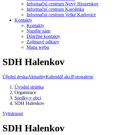
Informační centrum Nový Hrozenkov
Informační centrum Karolinka
Informační centrum Velké Karlovice
Kontakty
Kontakty
Napište nám
Důležité kontakty
Zajímavé odkazy
Mapa webu
SDH Halenkov
Úřední deska
Aktuality
Kalendář akcí
Fotogalerie
Úvodní stránka
Organizace
Spolky v obci
SDH Halenkov
Vytisknout
SDH Halenkov