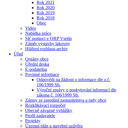
Rok 2021
Rok 2020
Rok 2019
Rok 2018
Obec
Video
Nabídka práce
Síť pomoci v ORP Vsetín
Záměr výstavby lakovny
Hlášení rozhlasu-archiv
Úřad
Orgány obce
Úřední deska
E-podatelna
Povinné informace
Odpovědi na žádosti o informace dle z.č.
106⁄1999 Sb.
Výroční zprávy o poskytování informací dle
zákona č. 106⁄1999 Sb.
Zápisy ze zasedání zastupitelstva a rady obce
Rozklikávací rozpočet
Obecně závazné vyhlášky
Profil zadavatele
Projekty
Územní plán a stavební uzávěra