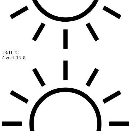
23/11 °C
čtvrtek
13. 8.