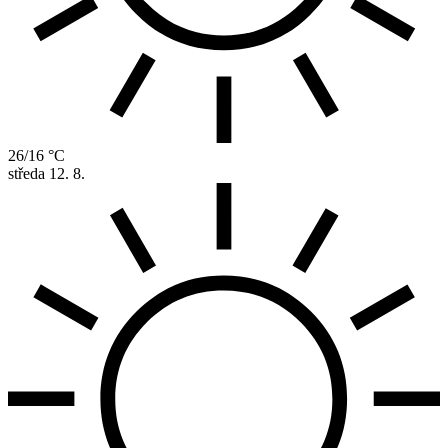
26/16 °C
středa
12. 8.