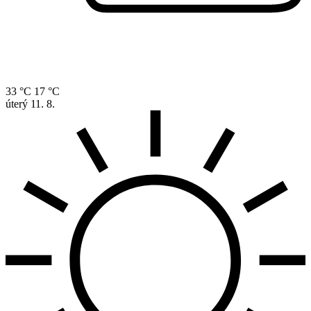
33 °C
17 °C
úterý
11. 8.