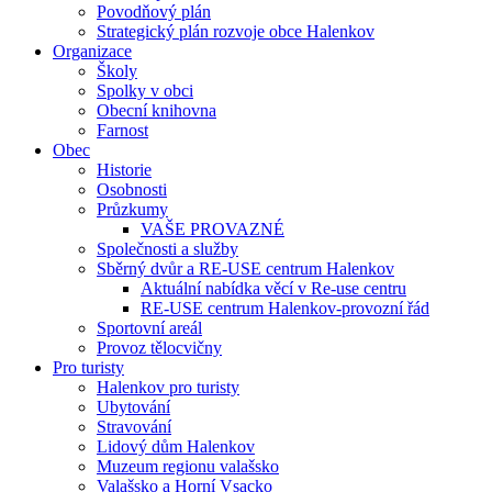
Povodňový plán
Strategický plán rozvoje obce Halenkov
Organizace
Školy
Spolky v obci
Obecní knihovna
Farnost
Obec
Historie
Osobnosti
Průzkumy
VAŠE PROVAZNÉ
Společnosti a služby
Sběrný dvůr a RE-USE centrum Halenkov
Aktuální nabídka věcí v Re-use centru
RE-USE centrum Halenkov-provozní řád
Sportovní areál
Provoz tělocvičny
Pro turisty
Halenkov pro turisty
Ubytování
Stravování
Lidový dům Halenkov
Muzeum regionu valašsko
Valašsko a Horní Vsacko