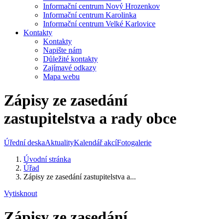
Informační centrum Nový Hrozenkov
Informační centrum Karolinka
Informační centrum Velké Karlovice
Kontakty
Kontakty
Napište nám
Důležité kontakty
Zajímavé odkazy
Mapa webu
Zápisy ze zasedání
zastupitelstva a rady obce
Úřední deska
Aktuality
Kalendář akcí
Fotogalerie
Úvodní stránka
Úřad
Zápisy ze zasedání zastupitelstva a...
Vytisknout
Zápisy ze zasedání