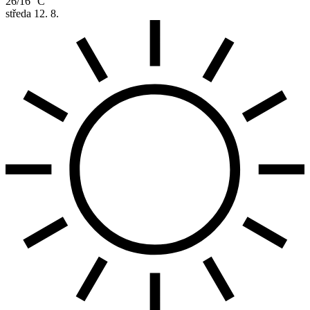
26/16 °C
středa
12. 8.