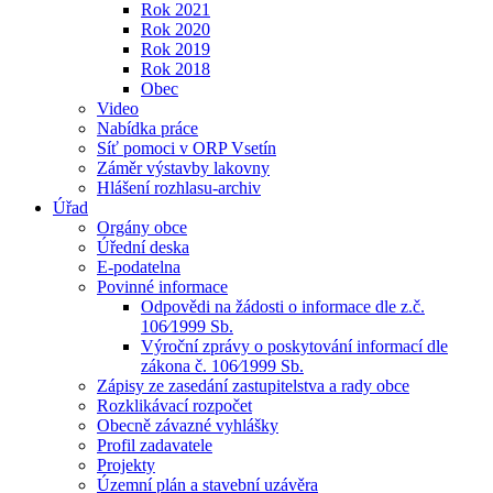
Rok 2021
Rok 2020
Rok 2019
Rok 2018
Obec
Video
Nabídka práce
Síť pomoci v ORP Vsetín
Záměr výstavby lakovny
Hlášení rozhlasu-archiv
Úřad
Orgány obce
Úřední deska
E-podatelna
Povinné informace
Odpovědi na žádosti o informace dle z.č.
106⁄1999 Sb.
Výroční zprávy o poskytování informací dle
zákona č. 106⁄1999 Sb.
Zápisy ze zasedání zastupitelstva a rady obce
Rozklikávací rozpočet
Obecně závazné vyhlášky
Profil zadavatele
Projekty
Územní plán a stavební uzávěra