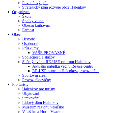
Povodňový plán
Strategický plán rozvoje obce Halenkov
Organizace
Školy
Spolky v obci
Obecní knihovna
Farnost
Obec
Historie
Osobnosti
Průzkumy
VAŠE PROVAZNÉ
Společnosti a služby
Sběrný dvůr a RE-USE centrum Halenkov
Aktuální nabídka věcí v Re-use centru
RE-USE centrum Halenkov-provozní řád
Sportovní areál
Provoz tělocvičny
Pro turisty
Halenkov pro turisty
Ubytování
Stravování
Lidový dům Halenkov
Muzeum regionu valašsko
Valašsko a Horní Vsacko