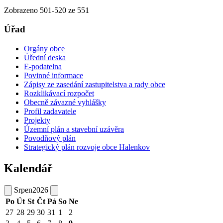
Zobrazeno
501
-
520
ze 551
Úřad
Orgány obce
Úřední deska
E-podatelna
Povinné informace
Zápisy ze zasedání zastupitelstva a rady obce
Rozklikávací rozpočet
Obecně závazné vyhlášky
Profil zadavatele
Projekty
Územní plán a stavební uzávěra
Povodňový plán
Strategický plán rozvoje obce Halenkov
Kalendář
Srpen
2026
Po
Út
St
Čt
Pá
So
Ne
27
28
29
30
31
1
2